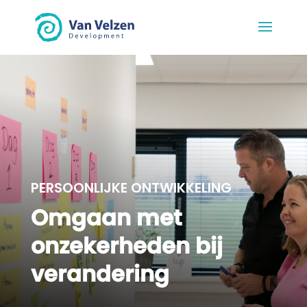
PERSOONLIJKE ONTWIKKELING
Omgaan met
onzekerheden bij
verandering