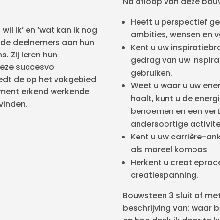
Na afloop van deze bou
Heeft u perspectief g
il ik’ en ‘wat kan ik nog
ambities, wensen en v
n de deelnemers aan hun
Kent u uw inspiratiebr
. Zij leren hun
gedrag van uw inspira
deze succesvol
gebruiken.
edt de op het vakgebied
Weet u waar u uw ene
ement erkend werkende
haalt, kunt u de energ
vinden.
benoemen en een vert
andersoortige activite
Kent u uw carrière-an
als moreel kompas
Herkent u creatiepro
creatiespanning.
Bouwsteen 3 sluit af met
beschrijving van: waar be